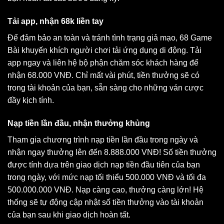
Tải
app,
nhận
68k
liền
tay
Để đảm bảo an toàn và tránh
tình trạng giả mạo,
68 Game
Bài khuyến khích
người chơi
tải ứng dụng di động. Tải
app ngay và liên hệ bộ
phận
chăm sóc khách hàng
để
nhận 68.000 VNĐ. Chỉ mất vài phút, tiền thưởng sẽ có
trong tài khoản của bạn, sẵn sàng
cho
những ván cược
đầy kịch tính.
Nạp tiền lần đầu, nhận thưởng khủng
Tham gia
chương trình nạp tiền lần đầu trong ngày
và
nhận
ngay
thưởng lên đến
8.888.000 VNĐ!
Số tiền thưởng
được
tính
dựa trên
giao dịch
nạp tiền
đầu tiên
của bạn
trong
ngày,
với
mức
nạp tối thiểu
500.000 VNĐ
và tối đa
500.000.000 VNĐ.
Nạp
càng
cao,
thưởng càng
lớn!
Hệ
thống sẽ tự động cập nhật số tiền thưởng vào tài khoản
của bạn sau khi
giao dịch hoàn
tất.