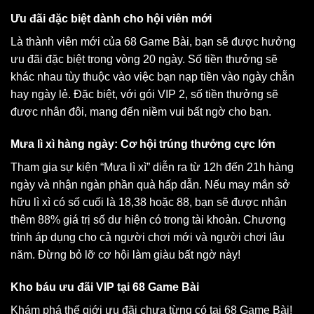
Ưu đãi đặc biệt dành cho
hội viên
mới
Là
thành viên
mới của 68
Game
Bài,
bạn sẽ
được
hưởng
ưu đãi đặc biệt
trong vòng 20 ngày. Số tiền thưởng sẽ
khác nhau tùy thuộc vào việc bạn
nạp
tiền
vào ngày chẵn
hay ngày
lẻ.
Đặc biệt,
với
gói
VIP 2, số tiền thưởng sẽ
được nhân đôi,
mang đến
niềm vui
bất ngờ
cho
bạn.
Mưa lì
xì
hàng
ngày:
Cơ hội trúng thưởng cực lớn
Tham
gia sự kiện “Mưa lì xì”
diễn ra từ 12h đến 21h hàng
ngày và nhận
ngàn
phần quà
hấp dẫn. Nếu may mắn
sở
hữu
lì xì
có
số cuối là 18,38
hoặc
88,
bạn
sẽ
được nhận
thêm 88% giá trị số dư hiện có
trong tài khoản. Chương
trình
áp dụng cho
cả người chơi mới và
người chơi lâu
năm.
Đừng bỏ lỡ cơ hội làm giàu bất ngờ này!
Kho báu
ưu đãi
VIP tại 68 Game Bài
Khám phá thế giới ưu đãi chưa từng có tại 68 Game Bài!