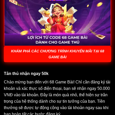
KHÁM PHÁ CÁC CHƯƠNG TRÌNH KHUYẾN MÃI TẠI 68
GAME BÀI
Tân thủ nhận ngay 50k
Chào mừng bạn đến
với 68 Game
Bài!
Chỉ cần
đăng ký tài
khoản và
xác thực
số điện thoại,
bạn sẽ nhận ngay 50.000
VNĐ vào tài khoản. Đây là món quà nhỏ, thể hiện sự trân
trọng của
hệ thống
dành cho sự tin
tưởng
của bạn. Tiền
thưởng sẽ được tự động cộng vào tài khoản ngay sau khi
bạn hoàn tất các bước đăng ký.