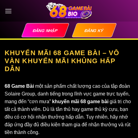
Bỏ
qua
nội
dung
ĐĂNG NHẬP
ĐĂNG KÝ
KHUYẾN MÃI 68 GAME BÀI – VÔ
VÀN KHUYẾN MÃI KHỦNG HẤP
DẪN
68 Game Bài
một sản phẩm chất lượng cao của tập đoàn
Solaire Group, danh tiếng trong lĩnh vực game trực tuyến,
mang đến
“cơn mưa”
khuyến mãi 68 game bài
giá trị
cho
tất cả thành viên.
Dù là tân thủ hay
game thủ kỳ cựu, bạn
đều có cơ hội nhận
thưởng
hấp dẫn.
Tuy nhiên,
hãy nhớ
đáp ứng
đầy
đủ điều kiện
tham gia để nhận thưởng và rút
tiền thành công.