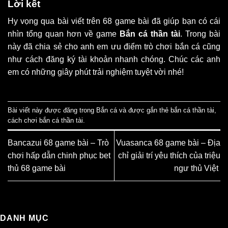
Lời kết
Hy vọng qua bài viết trên 68 game bài
đã giúp bạn có cái
nhìn tổng quan hơn về game
Bắn cá thần tài
. Trong bài
này đã chia sẻ cho anh em ưu điểm trò chơi bắn cá cũng
như cách đăng ký tài khoản nhanh chóng. Chúc các anh
em có những giây phút trải nghiệm tuyệt vời nhé!
Bài viết này được đăng trong
Bắn cá
và được gắn thẻ
bắn cá thần tài
,
cách chơi bắn cá thần tài
.
Bancazui 68 game bài – Trò
Vuasanca 68 game bài – Địa
chơi hấp dẫn chinh phục bet
chỉ giải trí yêu thích của triệu
thủ 68 game bài
ngư thủ Việt
DANH MỤC