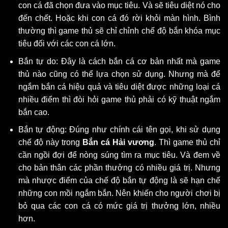
con cá đã chọn đưa vào mục tiêu. Và sẽ tiêu diệt nó cho
đến chết. Hoặc khi con cá đó rời khỏi màn hình. Bình
thường thì game thủ sẽ chỉ chỉnh chế độ bắn khóa mục
tiêu đối với các con cá lớn.
Bắn tự do: Đây là cách bắn cá cơ bản nhất mà game
thủ nào cũng có thể lựa chọn sử dụng. Nhưng mà để
ngắm bắn cá hiệu quả và tiêu diệt được những loại cá
nhiều điểm thì đòi hỏi game thủ phải có kỹ thuật ngắm
bắn cao.
Bắn tự động: Đúng như chính cái tên gọi, khi sử dụng
chế độ này trong
Bắn cá Hải vương
. Thì game thủ chỉ
cần ngồi đợi để nòng súng tìm ra mục tiêu. Và đem về
cho bản thân các phần thưởng có nhiều giá trị. Nhưng
mà nhược điểm của chế độ bắn tự động là sẽ hạn chế
những con mồi ngắm bắn. Nên khiến cho người chơi bị
bỏ qua các con cá có mức giá trị thưởng lớn, nhiều
hơn.