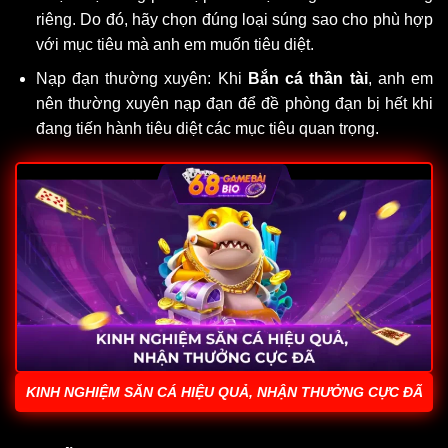
riêng. Do đó, hãy chọn đúng loại súng sao cho phù hợp
với mục tiêu mà anh em muốn tiêu diệt.
Nạp đạn thường xuyên: Khi
Bắn cá thần tài
, anh em
nên thường xuyên nạp đạn để đề phòng đạn bị hết khi
đang tiến hành tiêu diệt các mục tiêu quan trọng.
KINH NGHIỆM SĂN CÁ HIỆU QUẢ, NHẬN THƯỞNG CỰC ĐÃ