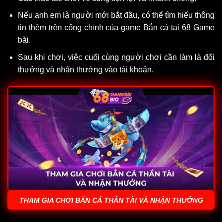
Nếu anh em là người mới bắt đầu, có thể tìm hiểu thông
tin thêm trên cổng chính của game Bắn cá tại 68 Game
bài.
Sau khi chơi, việc cuối cùng người chơi cần làm là đổi
thưởng và nhận thưởng vào tài khoản.
THAM GIA CHƠI BẮN CÁ THẦN TÀI VÀ NHẬN THƯỞNG