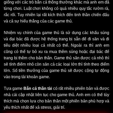
giống với các trò
bắn cá
thông thường khác mà anh em đã
từng chơi. Luật chơi không có quá nhiều quy tắc rườm rà,
rắc rối. Tuy nhiên lại rất kích thích đến tinh thần chiến đấu
và cả sự hiếu thắng của các game thủ.
Nhiệm vụ chính của game thủ là sử dụng các khẩu súng
và đại bác đã được hệ thống trang bị sẵn để đi săn và đi
tiêu diệt nhiều loại cá nhất có thể. Ngoài ra thì anh em
cũng có thể tự bỏ xu ra mua thêm súng hoặc đại bác để
trang bị thêm cho bản thân. Game thủ săn được cá nhỏ thì
sẽ tính điểm nhỏ còn săn cá các loại lớn thì tính theo điểm
lớn. Số tiền thưởng của game thủ sẽ được cộng tự động
vào trong tài khoản game.
Tựa game
Bắn cá thần tài
có rất nhiều phiên bản và được
nhà cái cập nhật liên tục cho game thủ. Anh em có thể tùy
thích mà chọn lựa cho bản thân một phiên bản phù hợp và
yêu thích nhất để xả stress, giải trí.