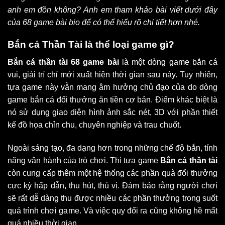
anh em đồn không? Anh em tham khảo bài viết dưới đây
của 68 game bài bio
để có thể hiểu rõ chi tiết hơn nhé.
Bắn cá Thần Tài là thể loại game gì?
Bắn cá thần tài 68 game bài
là một dòng game bắn cá
vui, giải trí chỉ mới xuất hiện thời gian sau này. Tuy nhiên,
tựa game này vẫn mang âm hưởng chủ đạo của do dòng
game bắn cá đổi thưởng ăn tiền cơ bản. Điểm khác biệt là
nó sử dụng giao diện hình ảnh sắc nét, 3D với phần thiết
kế đồ họa chỉn chu, chuyên nghiệp và trau chuốt.
Ngoài sáng tạo, đa dạng hơn trong những chế độ bắn, tính
năng vận hành của trò chơi. Thì tựa game
Bắn cá thần tài
còn cung cấp thêm một hệ thống các phần quà đổi thưởng
cực kỳ hấp dẫn, thu hút, thú vị. Đảm bảo rằng người chơi
sẽ rất dễ dàng thu được nhiều các phần thưởng trong suốt
quá trình chơi game. Và việc quy đổi ra cũng không hề mất
quá nhiều thời gian.