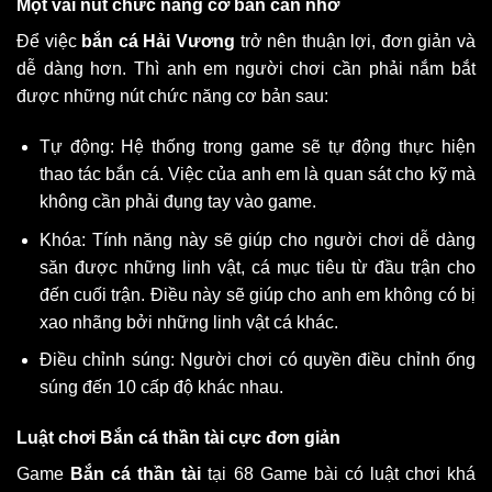
Một vài nút chức năng cơ bản cần nhớ
Để việc
bắn cá Hải Vương
trở nên thuận lợi, đơn giản và
dễ dàng hơn. Thì anh em người chơi cần phải nắm bắt
được những nút chức năng cơ bản sau:
Tự động: Hệ thống trong game sẽ tự động thực hiện
thao tác bắn cá. Việc của anh em là quan sát cho kỹ mà
không cần phải đụng tay vào game.
Khóa: Tính năng này sẽ giúp cho người chơi dễ dàng
săn được những linh vật, cá mục tiêu từ đầu trận cho
đến cuối trận. Điều này sẽ giúp cho anh em không có bị
xao nhãng bởi những linh vật cá khác.
Điều chỉnh súng: Người chơi có quyền điều chỉnh ống
súng đến 10 cấp độ khác nhau.
Luật chơi Bắn cá thần tài cực đơn giản
Game
Bắn cá thần tài
tại 68 Game bài có luật chơi khá