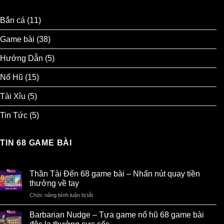
Bắn cá
(11)
Game bài
(38)
Hướng Dẫn
(5)
Nổ Hũ
(15)
Tài Xỉu
(5)
Tin Tức
(5)
TIN 68 GAME BÀI
Thần Tài Đến 68 game bài – Nhấn nút quay tiền
thưởng về tay
Chức năng bình luận bị tắt
ở
Thần
Tài
Barbarian Nudge – Tựa game nổ hũ 68 game bài
Đến