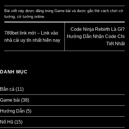
Bài viết này được đăng trong
Game bài
và được gắn thẻ
cách chơi cờ
tướng
,
cờ tướng online
.
Code Ninja Rebirth Là Gì?
789bet link mới – Link vào
Hướng Dẫn Nhận Code Chi
nhà cái uy tín nhất hiện nay
Tiết Nhất
DANH MỤC
Bắn cá
(11)
Game bài
(38)
Hướng Dẫn
(5)
Nổ Hũ
(15)