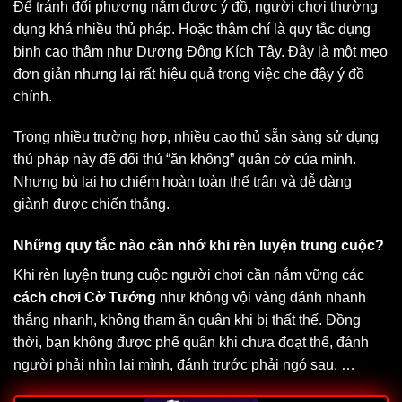
Để tránh đối phương nắm được ý đồ, người chơi thường
dụng khá nhiều thủ pháp. Hoặc thậm chí là quy tắc dụng
binh cao thâm như Dương Đông Kích Tây. Đây là một mẹo
đơn giản nhưng lại rất hiệu quả trong việc che đậy ý đồ
chính.
Trong nhiều trường hợp, nhiều cao thủ sẵn sàng sử dụng
thủ pháp này để đối thủ “ăn không” quân cờ của mình.
Nhưng bù lại họ chiếm hoàn toàn thế trận và dễ dàng
giành được chiến thắng.
Những quy tắc nào cần nhớ khi rèn luyện trung cuộc?
Khi rèn luyện trung cuộc người chơi cần nắm vững các
cách chơi Cờ Tướng
như không vội vàng đánh nhanh
thắng nhanh, không tham ăn quân khi bị thất thế. Đồng
thời, bạn không được phế quân khi chưa đoạt thế, đánh
người phải nhìn lại mình, đánh trước phải ngó sau, …