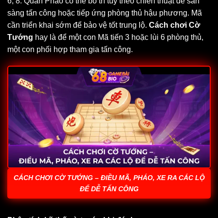
6, 8. Quân Pháo có thể bố trí tùy theo chiến thuật để sẵn
sàng tấn công hoặc tiếp ứng phòng thủ hậu phương. Mã
cần triển khai sớm để bảo vệ tốt trung lộ.
Cách chơi Cờ
Tướng
hay là để một con Mã tiến 3 hoặc lùi 6 phòng thủ,
một con phối hợp tham gia tấn công.
CÁCH CHƠI CỜ TƯỚNG – ĐIỀU MÃ, PHÁO, XE RA CÁC LỘ
ĐỂ DỄ TẤN CÔNG