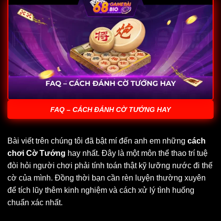
FAQ – CÁCH ĐÁNH CỜ TƯỚNG HAY
Bài viết trên chúng tôi đã bật mí đến anh em những
cách
chơi Cờ Tướng
hay nhất. Đây là một môn thể thao trí tuệ
đòi hỏi người chơi phải tính toán thật kỹ lưỡng nước đi thế
cờ của mình. Đồng thời bạn cần rèn luyện thường xuyên
để tích lũy thêm kinh nghiệm và cách xử lý tình huống
chuẩn xác nhất.