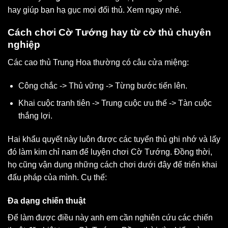
hay giúp bạn hạ gục mọi đối thủ. Xem ngay nhé.
Cách chơi Cờ Tướng hay từ cờ thủ chuyên
nghiệp
Các cao thủ Trung Hoa thường có câu cửa miệng:
Công chắc -> Thủ vững -> Từng bước tiến lên.
Khai cuộc tranh tiên -> Trung cuộc ưu thế -> Tàn cuộc
thắng lợi.
Hai khẩu quyết này luôn được các tuyển thủ ghi nhớ và lấy
đó làm kim chỉ nam để luyện chơi Cờ Tướng. Đồng thời,
họ cũng vận dụng những cách chơi dưới đây để triển khai
đấu pháp của mình. Cụ thể:
Đa dạng chiến thuật
Để làm được điều này anh em cần nghiên cứu các chiến