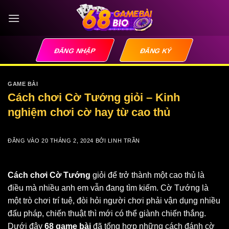
Bỏ
qua
nội
dung
ĐĂNG NHẬP
ĐĂNG KÝ
GAME BÀI
Cách chơi Cờ Tướng giỏi – Kinh
nghiệm chơi cờ hay từ cao thủ
ĐĂNG VÀO
20 THÁNG 2, 2024
BỞI
LINH TRẦN
Cách chơi Cờ Tướng
giỏi để trở thành một cao thủ là
điều mà nhiều anh em vẫn đang tìm kiếm. Cờ Tướng là
một trò chơi trí tuệ, đòi hỏi người chơi phải vận dụng nhiều
đấu pháp, chiến thuật thì mới có thể giành chiến thắng.
Dưới đây
68 game bài
đã tổng hợp những cách đánh cờ