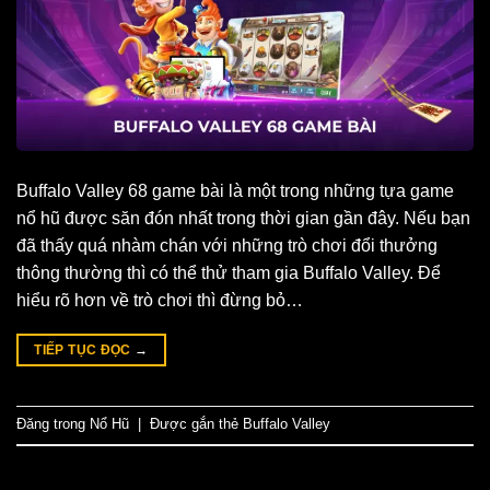
Buffalo Valley 68 game bài là một trong những tựa game
nổ hũ được săn đón nhất trong thời gian gần đây. Nếu bạn
đã thấy quá nhàm chán với những trò chơi đổi thưởng
thông thường thì có thể thử tham gia Buffalo Valley. Để
hiểu rõ hơn về trò chơi thì đừng bỏ…
TIẾP TỤC ĐỌC
→
Đăng trong
Nổ Hũ
|
Được gắn thẻ
Buffalo Valley