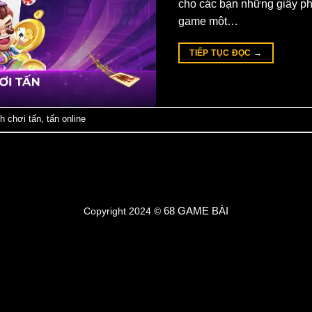
cho các bạn những giây phú
game một…
TIẾP TỤC ĐỌC
→
h chơi tấn
,
tấn online
68 GAME BÀI
Copyright 2024 ©