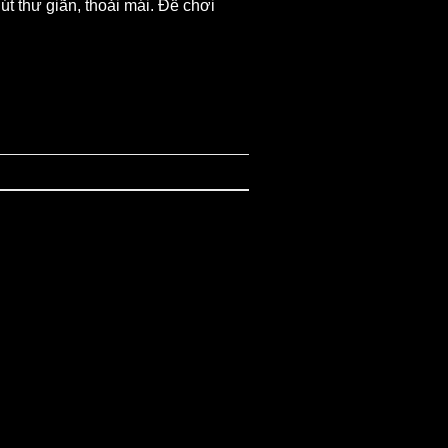
t thư giãn, thoải mái. Để chơi