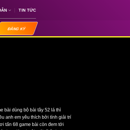
DẪN
TIN TỨC
ĐĂNG KÝ
 bài dùng bộ bài tây 52 lá thì
 anh em yêu thích bởi tính giải trí
hơi tấn 68 game bài còn đem tới