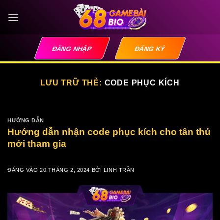
Bỏ
qua
nội
dung
ĐĂNG NHẬP
ĐĂNG KÝ
LƯU TRỮ THẺ:
CODE PHỤC KÍCH
HƯỚNG DẪN
Hướng dẫn nhận code phục kích cho tân thủ
mới tham gia
ĐĂNG VÀO
20 THÁNG 2, 2024
BỞI
LINH TRẦN