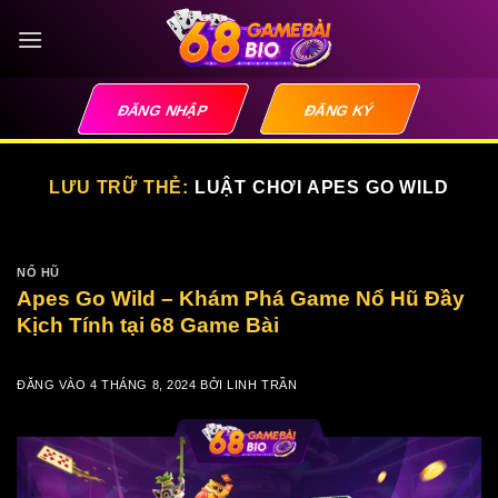
Bỏ
qua
nội
dung
ĐĂNG NHẬP
ĐĂNG KÝ
LƯU TRỮ THẺ:
LUẬT CHƠI APES GO WILD
NỔ HŨ
Apes Go Wild – Khám Phá Game Nổ Hũ Đầy
Kịch Tính tại 68 Game Bài
ĐĂNG VÀO
4 THÁNG 8, 2024
BỞI
LINH TRẦN