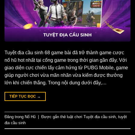
Tuyệt địa cầu sinh 68 game bài đã trở thành game cược
nổ hũ hot nhất tại cổng game trong thời gian gần đây. Với
giao diện cực chiến lấy cảm hứng từ PUBG Mobile, game
giúp người chơi vừa mãn nhãn vừa kiếm được thưởng
lớn khi chiến thắng. Trong nội dung dưới đây,…
TIẾP TỤC ĐỌC
→
Đăng trong
Nổ Hũ
|
Được gắn thẻ
luật chơi Tuyệt địa cầu sinh
,
tuyệt
địa cầu sinh