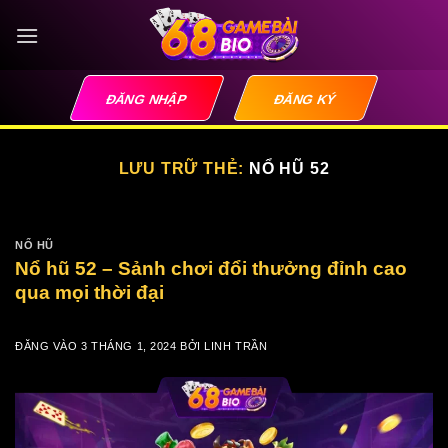
Bỏ
qua
nội
dung
ĐĂNG NHẬP
ĐĂNG KÝ
LƯU TRỮ THẺ:
NỔ HŨ 52
NỔ HŨ
Nổ hũ 52 – Sảnh chơi đổi thưởng đỉnh cao
qua mọi thời đại
ĐĂNG VÀO
3 THÁNG 1, 2024
BỞI
LINH TRẦN