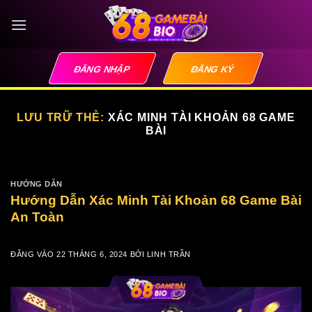
Bỏ
qua
nội
dung
ĐĂNG NHẬP
ĐĂNG KÝ
LƯU TRỮ THẺ:
XÁC MINH TÀI KHOẢN 68 GAME
BÀI
HƯỚNG DẪN
Hướng Dẫn Xác Minh Tài Khoản 68 Game Bài
An Toàn
ĐĂNG VÀO
22 THÁNG 6, 2024
BỞI
LINH TRẦN